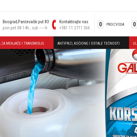
Beograd,Pančevački put 83
Kontaktirajte nas
0
0
PROIZVODA
pon-pet 08-14h , sub -----h
+381 11 2711 366
 ZA MENJAČE I TRANSMISIJU
ANTIFRIZI, KOČIONE I OSTALE TEČNOSTI
UL