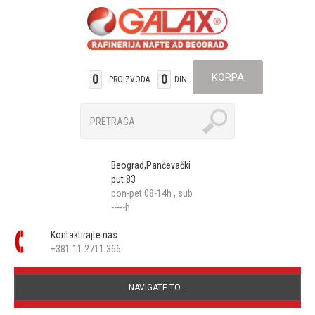
KORPA
0
0
PROIZVODA
DIN.
Beograd,Pančevački
put 83
pon-pet 08-14h , sub
-----h
Kontaktirajte nas
+381 11 2711 366
NAVIGATE TO...