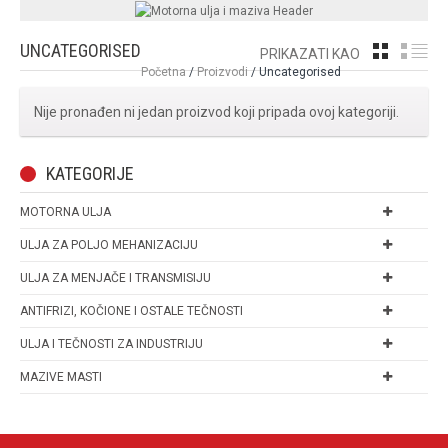
UNCATEGORISED
GRID
LI
PRIKAZATI KAO
Početna
/
Proizvodi
/ Uncategorised
Nije pronađen ni jedan proizvod koji pripada ovoj kategoriji.
KATEGORIJE
MOTORNA ULJA
ULJA ZA POLJO MEHANIZACIJU
ULJA ZA MENJAČE I TRANSMISIJU
ANTIFRIZI, KOČIONE I OSTALE TEČNOSTI
ULJA I TEČNOSTI ZA INDUSTRIJU
MAZIVE MASTI