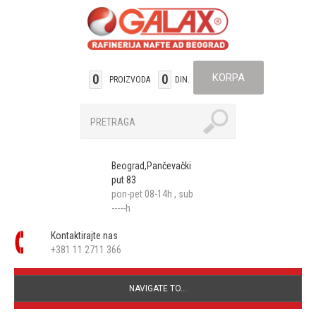
KORPA
0
0
PROIZVODA
DIN.
Beograd,Pančevački
put 83
pon-pet 08-14h , sub
-----h
Kontaktirajte nas
+381 11 2711 366
NAVIGATE TO...