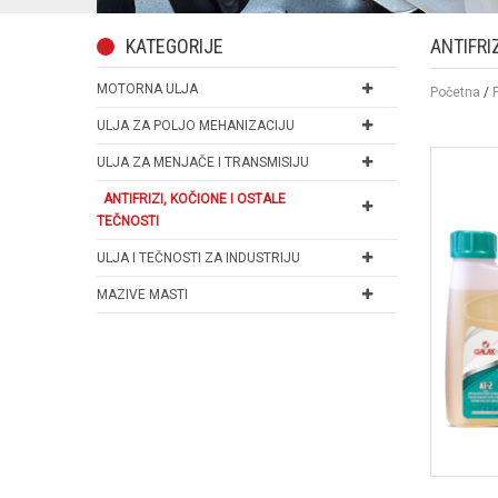
KATEGORIJE
ANTIFRI
MOTORNA ULJA
Početna
/
ULJA ZA POLJO MEHANIZACIJU
ULJA ZA MENJAČE I TRANSMISIJU
ANTIFRIZI, KOČIONE I OSTALE
TEČNOSTI
ULJA I TEČNOSTI ZA INDUSTRIJU
MAZIVE MASTI