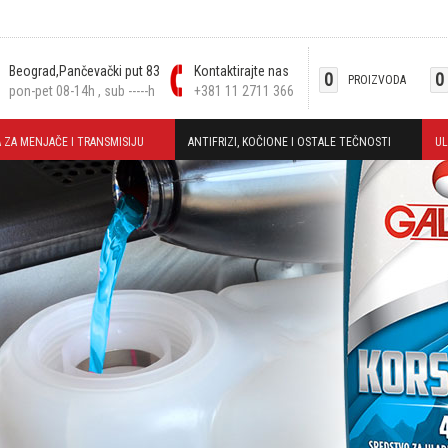
Beograd,Pančevački put 83
Kontaktirajte nas
0
0
PROIZVODA
pon-pet 08-14h , sub -----h
+381 11 2711 366
 ZA MENJAČE I TRANSMISIJU
ANTIFRIZI, KOČIONE I OSTALE TEČNOSTI
UL