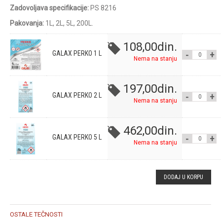
Zadovoljava specifikacije:
PS 8216
Pakovanja:
1L, 2L, 5L, 200L.
108,00
din.
GALAX PERKO 1 L
GALAX PE
Nema na stanju
1 L QUANT
197,00
din.
GALAX PERKO 2 L
GALAX PE
Nema na stanju
2 L QUANT
462,00
din.
GALAX PERKO 5 L
GALAX PE
Nema na stanju
5 L QUANT
DODAJ U KORPU
OSTALE TEČNOSTI