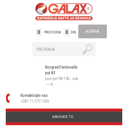
KORPA
0
0
PROIZVODA
DIN.
Beograd,Pančevački
put 83
pon-pet 08-14h , sub
-----h
Kontaktirajte nas
+381 11 2711 366
NAVIGATE TO...