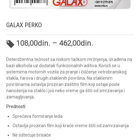
GALAX PERKO
108,00
din.
–
462,00
din.
Deterdžentna tečnost sa niskom tačkom mržnjenja, izrađena na
bazi alkohola uz dodatak funkcionalnih aditiva. Koristi se u
sistemima motornih vozila za pranje i čišćenje vetrobranskog
stakla, farova i drugih staklenih površina. Na staklenim
površinama ostavlja proziran zaštitni film koji ostaje posle
nanošenja na staklo i još neko vreme ga štiti od smrzavanja i
zamagljivanja.
Prednosti
Sprečava formiranje leda
Ostavlja proziran film koji kraće vreme štiti od zamrzavanja
Ne oštećuje brisače