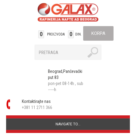
KORPA
0
0
PROIZVODA
DIN.
Beograd,Pančevački
put 83
pon-pet 08-14h , sub
-----h
Kontaktirajte nas
+381 11 2711 366
NAVIGATE TO...