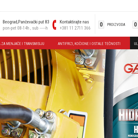
Beograd,Pančevački put 83
Kontaktirajte nas
0
0
PROIZVODA
pon-pet 08-14h , sub -----h
+381 11 2711 366
 ZA MENJAČE I TRANSMISIJU
ANTIFRIZI, KOČIONE I OSTALE TEČNOSTI
UL