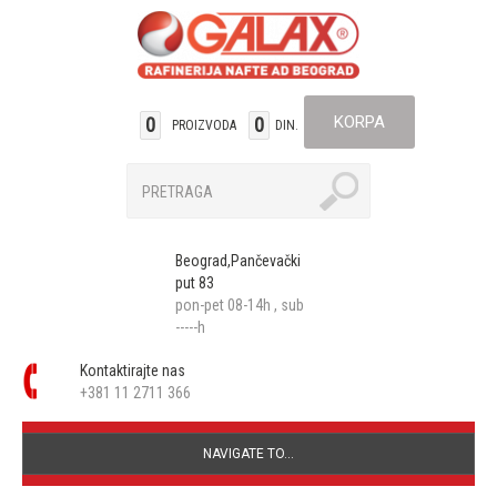
KORPA
0
0
PROIZVODA
DIN.
Beograd,Pančevački
put 83
pon-pet 08-14h , sub
-----h
Kontaktirajte nas
+381 11 2711 366
NAVIGATE TO...