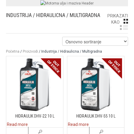
INDUSTRIJA / HIDRAULICNA / MULTIGRADNA
PRIKAZATI
GR
KAO
LI
Početna
/
Proizvodi
/ Industrija / Hidraulicna / Multigradna
HIDRAULIK DHV-22 10 L
HIDRAULIK DHV-55 10 L
Read more
Read more