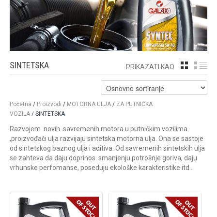
SINTETSKA
GRID
LI
PRIKAZATI KAO
Početna
/
Proizvodi
/
MOTORNA ULJA
/
ZA PUTNIČKA
VOZILA
/ SINTETSKA
Razvojem novih savremenih motora u putničkim vozilima
,proizvođači ulja razvijaju sintetska motorna ulja. Ona se sastoje
od sintetskog baznog ulja i aditiva. Od savremenih sintetskih ulja
se zahteva da daju doprinos smanjenju potrošnje goriva, daju
vrhunske perfomanse, poseduju ekološke karakteristike itd…