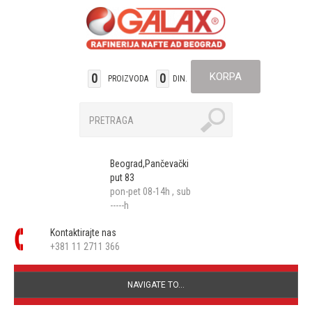
KORPA
0
0
PROIZVODA
DIN.
Beograd,Pančevački
put 83
pon-pet 08-14h , sub
-----h
Kontaktirajte nas
+381 11 2711 366
NAVIGATE TO...