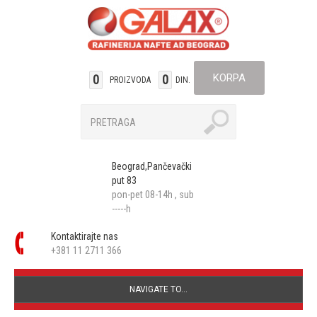
KORPA
0
0
PROIZVODA
DIN.
Beograd,Pančevački
put 83
pon-pet 08-14h , sub
-----h
Kontaktirajte nas
+381 11 2711 366
NAVIGATE TO...