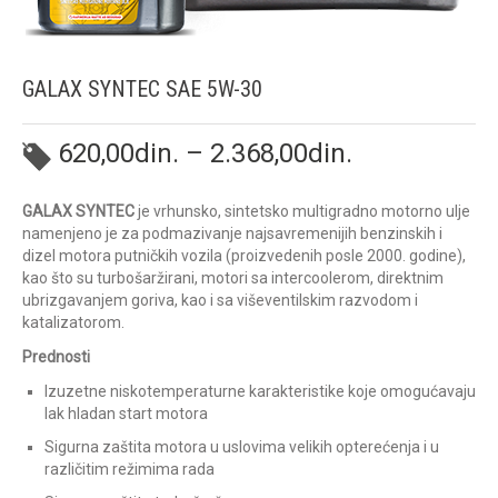
GALAX SYNTEC SAE 5W-30
620,00
din.
–
2.368,00
din.
GALAX SYNTEC
je vrhunsko, sintetsko multigradno motorno ulje
namenjeno je za podmazivanje najsavremenijih benzinskih i
dizel motora putničkih vozila (proizvedenih posle 2000. godine),
kao što su turbošaržirani, motori sa intercoolerom, direktnim
ubrizgavanjem goriva, kao i sa viševentilskim razvodom i
katalizatorom.
Prednosti
Izuzetne niskotemperaturne karakteristike koje omogućavaju
lak hladan start motora
Sigurna zaštita motora u uslovima velikih opterećenja i u
različitim režimima rada