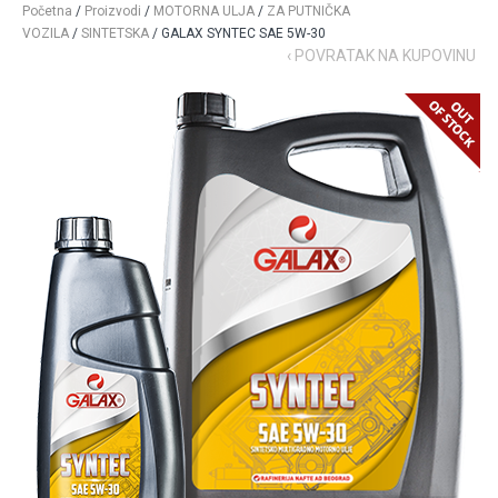
Početna
/
Proizvodi
/
MOTORNA ULJA
/
ZA PUTNIČKA
VOZILA
/
SINTETSKA
/ GALAX SYNTEC SAE 5W-30
‹ POVRATAK NA KUPOVINU