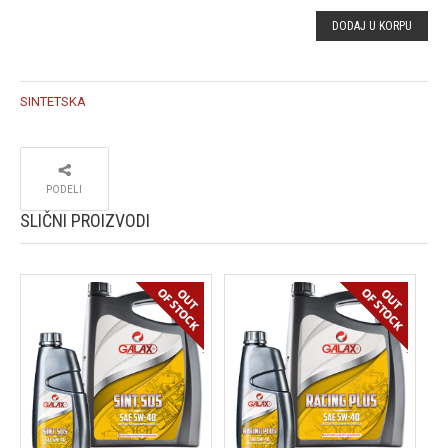
DODAJ U KORPU
5W-30 4
QUANTI
SINTETSKA
PODELI
SLIČNI PROIZVODI