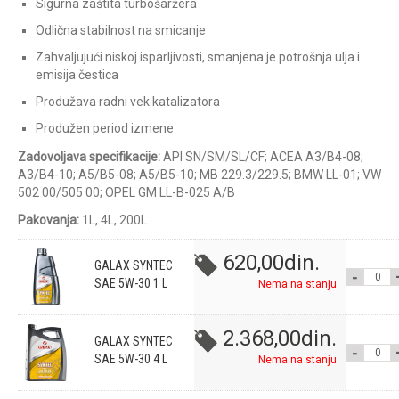
Sigurna zaštita turbošaržera
Odlična stabilnost na smicanje
Zahvaljujući niskoj isparljivosti, smanjena je potrošnja ulja i
emisija čestica
Produžava radni vek katalizatora
Produžen period izmene
Zadovoljava specifikacije:
API SN/SM/SL/CF; ACEA A3/B4-08;
A3/B4-10; A5/B5-08; A5/B5-10; MB 229.3/229.5; BMW LL-01; VW
502 00/505 00; OPEL GM LL-B-025 A/B
Pakovanja:
1L, 4L, 200L.
620,00
din.
GALAX SYNTEC
GALAX
SAE 5W-30 1 L
Nema na stanju
SYNTEC
2.368,00
din.
GALAX SYNTEC
5W-30 1
GALAX
SAE 5W-30 4 L
Nema na stanju
QUANTI
SYNTEC