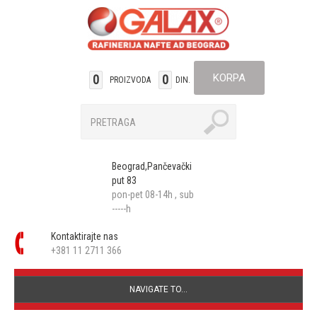
KORPA
0
0
PROIZVODA
DIN.
Beograd,Pančevački
put 83
pon-pet 08-14h , sub
-----h
Kontaktirajte nas
+381 11 2711 366
NAVIGATE TO...