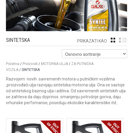
SINTETSKA
GRID
LI
PRIKAZATI KAO
Početna
/
Proizvodi
/
MOTORNA ULJA
/
ZA PUTNIČKA
VOZILA
/ SINTETSKA
Razvojem novih savremenih motora u putničkim vozilima
,proizvođači ulja razvijaju sintetska motorna ulja. Ona se sastoje
od sintetskog baznog ulja i aditiva. Od savremenih sintetskih ulja
se zahteva da daju doprinos smanjenju potrošnje goriva, daju
vrhunske perfomanse, poseduju ekološke karakteristike itd…