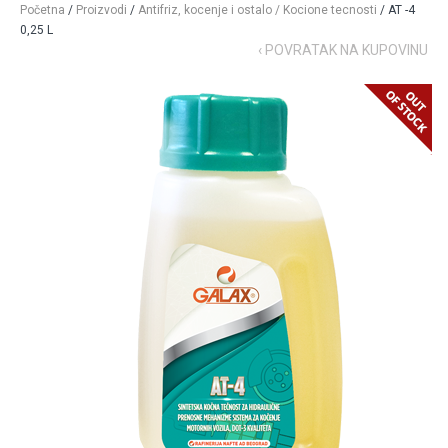
Početna
/
Proizvodi
/
Antifriz, kocenje i ostalo / Kocione tecnosti
/ AT -4
0,25 L
‹ POVRATAK NA KUPOVINU