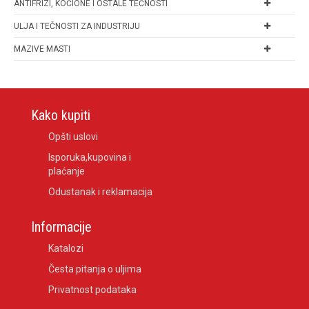
ANTIFRIZI, KOČIONE I OSTALE TEČNOSTI
ULJA I TEČNOSTI ZA INDUSTRIJU
MAZIVE MASTI
Kako kupiti
Opšti uslovi
Isporuka,kupovina i
plaćanje
Odustanak i reklamacija
Informacije
Katalozi
Česta pitanja o uljima
Privatnost podataka