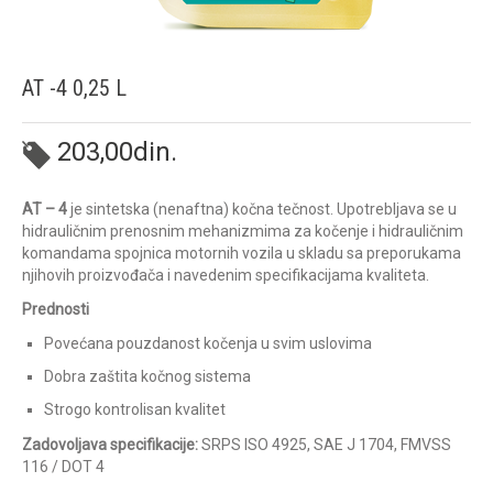
AT -4 0,25 L
203,00
din.
AT – 4
je sintetska (nenaftna) kočna tečnost. Upotrebljava se u
hidrauličnim prenosnim mehanizmima za kočenje i hidrauličnim
komandama spojnica motornih vozila u skladu sa preporukama
njihovih proizvođača i navedenim specifikacijama kvaliteta.
Prednosti
Povećana pouzdanost kočenja u svim uslovima
Dobra zaštita kočnog sistema
Strogo kontrolisan kvalitet
Zadovoljava specifikacije:
SRPS ISO 4925, SAE J 1704, FMVSS
116 / DOT 4