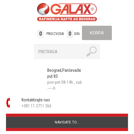
KORPA
0
0
PROIZVODA
DIN.
Beograd,Pančevački
put 83
pon-pet 08-14h , sub
-----h
Kontaktirajte nas
+381 11 2711 366
NAVIGATE TO...