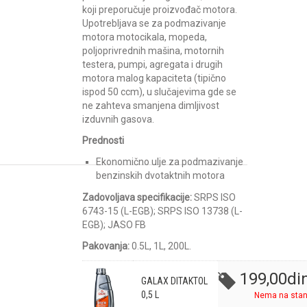
koji preporučuje proizvođač motora.
Upotrebljava se za podmazivanje
motora motocikala, mopeda,
poljoprivrednih mašina, motornih
testera, pumpi, agregata i drugih
motora malog kapaciteta (tipično
ispod 50 ccm), u slučajevima gde se
ne zahteva smanjena dimljivost
izduvnih gasova.
Prednosti
Ekonomično ulje za podmazivanje
benzinskih dvotaktnih motora
Zadovoljava specifikacije:
SRPS ISO
6743-15 (L-EGB); SRPS ISO 13738 (L-
EGB); JASO FB
Pakovanja:
0.5L, 1L, 200L.
199,00
di
GALAX DITAKTOL
0,5 L
Nema na stan