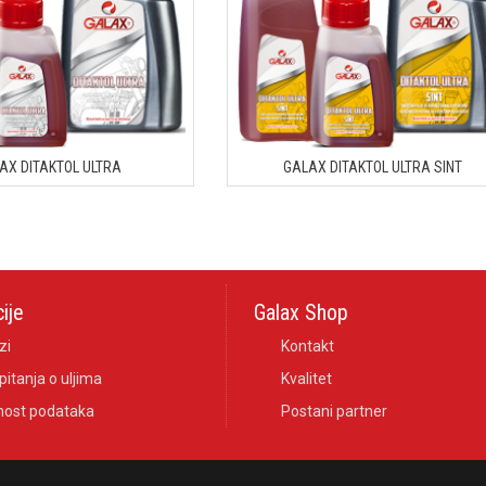
AX DITAKTOL ULTRA
GALAX DITAKTOL ULTRA SINT
ije
Galax Shop
zi
Kontakt
pitanja o uljima
Kvalitet
nost podataka
Postani partner