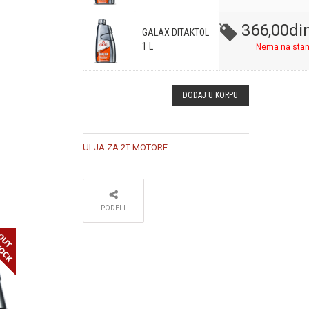
366,00
di
GALAX DITAKTOL
1 L
Nema na stan
DODAJ U KORPU
ULJA ZA 2T MOTORE
PODELI