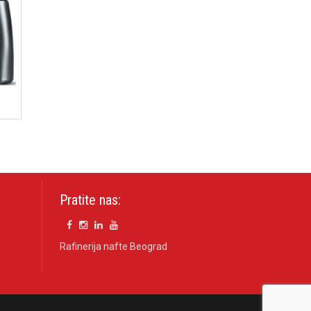
Pratite nas:
Rafinerija nafte Beograd