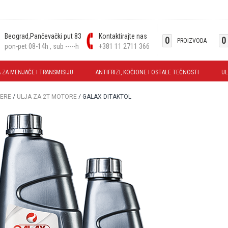
Beograd,Pančevački put 83
Kontaktirajte nas
0
0
PROIZVODA
pon-pet 08-14h , sub -----h
+381 11 2711 366
 ZA MENJAČE I TRANSMISIJU
ANTIFRIZI, KOČIONE I OSTALE TEČNOSTI
UL
TERE
/
ULJA ZA 2T MOTORE
/ GALAX DITAKTOL