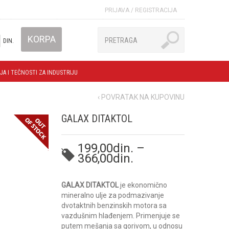
PRIJAVA
/
REGISTRACIJA
KORPA
DIN.
JA I TEČNOSTI ZA INDUSTRIJU
‹ POVRATAK NA KUPOVINU
GALAX DITAKTOL
199,00
din.
–
366,00
din.
GALAX DITAKTOL
je ekonomično
mineralno ulje za podmazivanje
dvotaktnih benzinskih motora sa
vazdušnim hlađenjem. Primenjuje se
putem mešanja sa gorivom, u odnosu