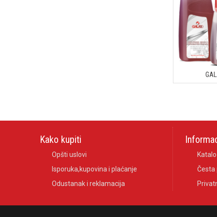
GAL
Kako kupiti
Informac
Opšti uslovi
Katalo
Isporuka,kupovina i plaćanje
Česta 
Odustanak i reklamacija
Privat