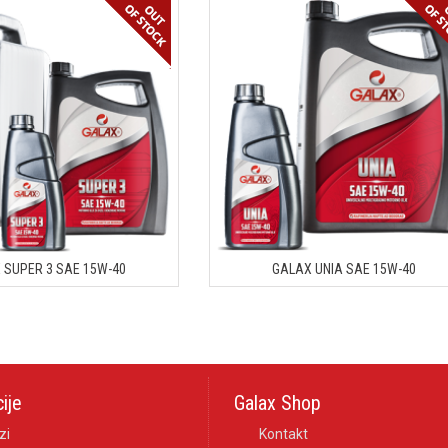
 SUPER 3 SAE 15W-40
GALAX UNIA SAE 15W-40
ije
Galax Shop
zi
Kontakt