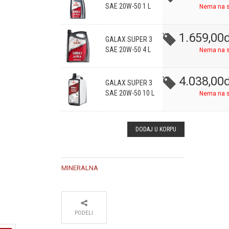
SAE 20W-50 1 L
Nema na s
1.659,00
d
GALAX SUPER 3
SAE 20W-50 4 L
Nema na s
4.038,00
d
GALAX SUPER 3
SAE 20W-50 10 L
Nema na s
DODAJ U KORPU
MINERALNA
PODELI