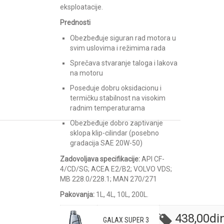
eksploatacije.
Prednosti
Obezbeđuje siguran rad motora u
svim uslovima i režimima rada
Sprečava stvaranje taloga i lakova
na motoru
Poseduje dobru oksidacionu i
termičku stabilnost na visokim
radnim temperaturama
Obezbeđuje dobro zaptivanje
sklopa klip-cilindar (posebno
gradacija SAE 20W-50)
Zadovoljava specifikacije:
API CF-
4/CD/SG; ACEA E2/B2; VOLVO VDS;
MB 228.0/228.1; MAN 270/271
Pakovanja:
1L, 4L, 10L, 200L.
438,00
di
GALAX SUPER 3