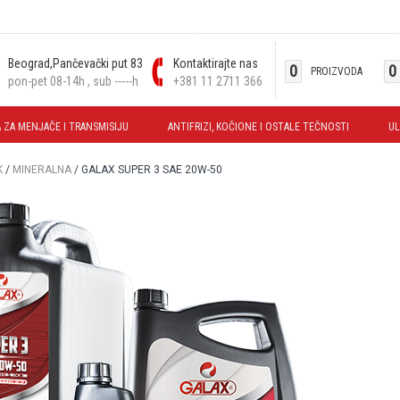
Beograd,Pančevački put 83
Kontaktirajte nas
0
0
PROIZVODA
pon-pet 08-14h , sub -----h
+381 11 2711 366
 ZA MENJAČE I TRANSMISIJU
ANTIFRIZI, KOČIONE I OSTALE TEČNOSTI
UL
K
/
MINERALNA
/ GALAX SUPER 3 SAE 20W-50