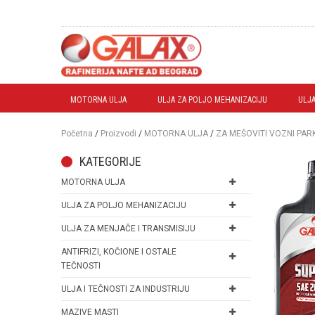
MOTORNA ULJA
ULJA ZA POLJO MEHANIZACIJU
ULJA
Početna
/
Proizvodi
/
MOTORNA ULJA
/
ZA MEŠOVITI VOZNI PAR
KATEGORIJE
MOTORNA ULJA
ULJA ZA POLJO MEHANIZACIJU
ULJA ZA MENJAČE I TRANSMISIJU
ANTIFRIZI, KOČIONE I OSTALE
TEČNOSTI
ULJA I TEČNOSTI ZA INDUSTRIJU
MAZIVE MASTI