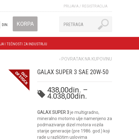
PRIJAVA
/
REGISTRACIJA
KORPA
DIN.
JA I TEČNOSTI ZA INDUSTRIJU
‹ POVRATAK NA KUPOVINU
GALAX SUPER 3 SAE 20W-50
438,00
din.
–
4.038,00
din.
GALAX
SUPER 3
je multigradno,
mineralno motorno ulje namenjeno za
podmazivanje dizel motora vozila
starije generacije (pre 1986. god.) koji
rade u različitim uslovima