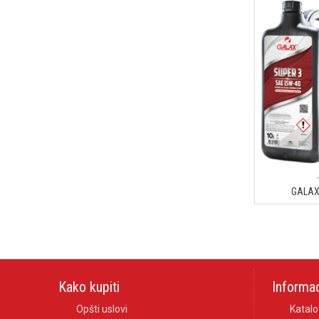
GALAX
Kako kupiti
Informac
Opšti uslovi
Katalo