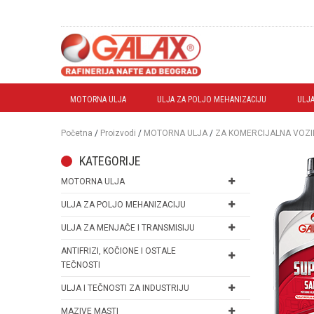
MOTORNA ULJA
ULJA ZA POLJO MEHANIZACIJU
ULJA
Početna
/
Proizvodi
/
MOTORNA ULJA
/
ZA KOMERCIJALNA VOZI
KATEGORIJE
MOTORNA ULJA
ULJA ZA POLJO MEHANIZACIJU
ULJA ZA MENJAČE I TRANSMISIJU
ANTIFRIZI, KOČIONE I OSTALE
TEČNOSTI
ULJA I TEČNOSTI ZA INDUSTRIJU
MAZIVE MASTI