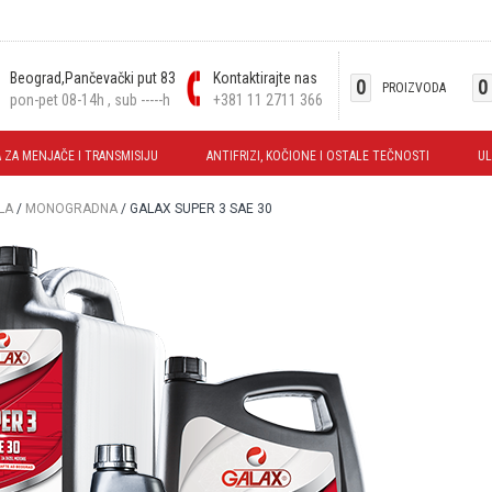
Beograd,Pančevački put 83
Kontaktirajte nas
0
0
PROIZVODA
pon-pet 08-14h , sub -----h
+381 11 2711 366
 ZA MENJAČE I TRANSMISIJU
ANTIFRIZI, KOČIONE I OSTALE TEČNOSTI
UL
LA
/
MONOGRADNA
/ GALAX SUPER 3 SAE 30