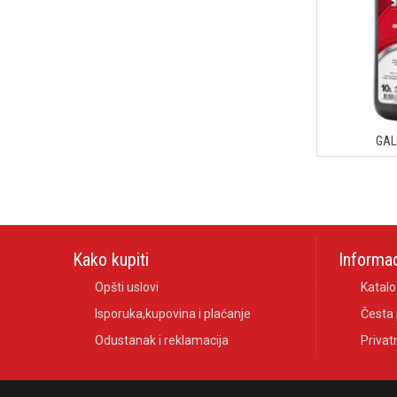
GAL
Kako kupiti
Informac
Opšti uslovi
Katalo
Isporuka,kupovina i plaćanje
Česta 
Odustanak i reklamacija
Privat