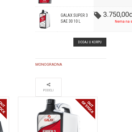
3.750,00
d
GALAX SUPER 3
SAE 30 10 L
Nema na s
DODAJ U KORPU
MONOGRADNA
PODELI