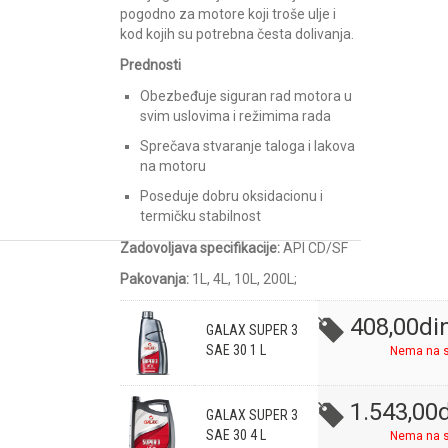
pogodno za motore koji troše ulje i
kod kojih su potrebna česta dolivanja.
Prednosti
Obezbeđuje siguran rad motora u
svim uslovima i režimima rada
Sprečava stvaranje taloga i lakova
na motoru
Poseduje dobru oksidacionu i
termičku stabilnost
Zadovoljava specifikacije:
API CD/SF
Pakovanja:
1L, 4L, 10L, 200L;
408,00
di
GALAX SUPER 3
SAE 30 1 L
Nema na s
1.543,00
d
GALAX SUPER 3
SAE 30 4 L
Nema na s