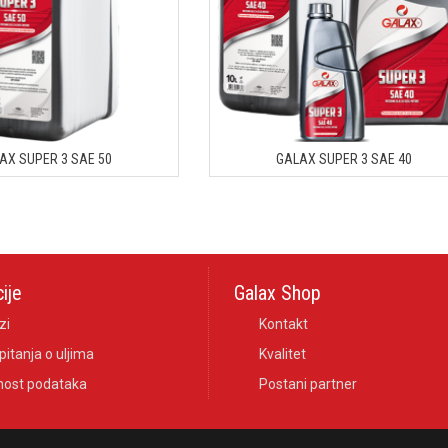
AX SUPER 3 SAE 50
GALAX SUPER 3 SAE 40
ije
Galax Shop
zi
Kontakt
pitanja o uljima
Kvalitet
nost podataka
Postani partner