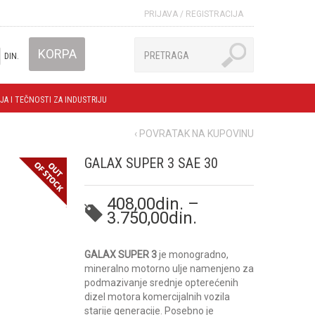
PRIJAVA
/
REGISTRACIJA
KORPA
DIN.
JA I TEČNOSTI ZA INDUSTRIJU
‹ POVRATAK NA KUPOVINU
GALAX SUPER 3 SAE 30
408,00
din.
–
3.750,00
din.
GALAX SUPER 3
je monogradno,
mineralno motorno ulje namenjeno za
podmazivanje srednje opterećenih
dizel motora komercijalnih vozila
starije generacije. Posebno je