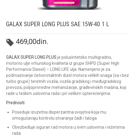
GALAX SUPER LONG PLUS SAE 15W-40 1 L
469,00
din.
GALAX SUPER LONG PLUS
je polusintetsko multigradno,
motorno ulje vrhunskog kvaliteta iz grupe SHPD (Super High
Performance Diesel) – LONG LIFE ulja. Namenjeno je za
podmazivanje četvorotaktnih dizel motora velikih snaga (sa i bez
turbo grupe) teretnih vozila, vozila gradskog i međugradskog
prevoza, poljoprivredne mehanizacije, građevinskih mašina, koji
rade u teškim uslovima rada i pri velikim opterećenjima.
Prednosti
Poseduje izuzetna disperzantna svojstva koja mu
omogućavaju kontrolu stvaranja čađi i taloga
Obezbeđuje siguran rad motora u svim uslovima i režimima
rada