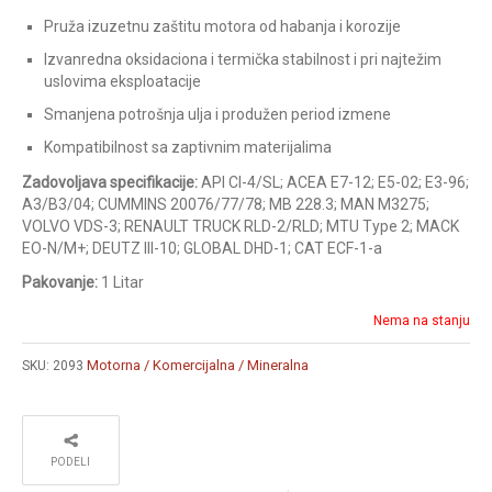
Pruža izuzetnu zaštitu motora od habanja i korozije
Izvanredna oksidaciona i termička stabilnost i pri najtežim
uslovima eksploatacije
Smanjena potrošnja ulja i produžen period izmene
Kompatibilnost sa zaptivnim materijalima
Zadovoljava specifikacije:
API CI-4/SL; ACEA E7-12; E5-02; E3-96;
A3/B3/04; CUMMINS 20076/77/78; MB 228.3; MAN M3275;
VOLVO VDS-3; RENAULT TRUCK RLD-2/RLD; MTU Type 2; MACK
EO-N/M+; DEUTZ III-10; GLOBAL DHD-1; CAT ECF-1-a
Pakovanje:
1 Litar
Nema na stanju
Motorna / Komercijalna / Mineralna
SKU:
2093
PODELI