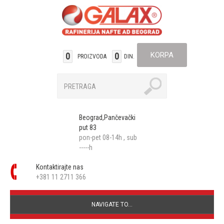
KORPA
0
0
PROIZVODA
DIN.
Beograd,Pančevački
put 83
pon-pet 08-14h , sub
-----h
Kontaktirajte nas
+381 11 2711 366
NAVIGATE TO...