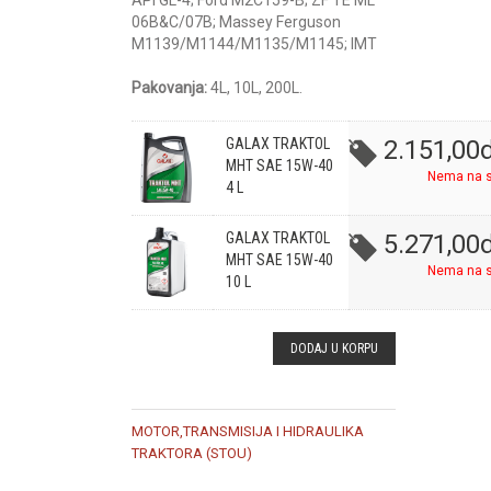
API GL-4; Ford M2C159-B; ZF TE ML
06B&C/07B; Massey Ferguson
M1139/M1144/M1135/M1145; IMT
Pakovanja:
4L, 10L, 200L.
GALAX TRAKTOL
2.151,00
d
MHT SAE 15W-40
Nema na s
4 L
GALAX TRAKTOL
5.271,00
d
MHT SAE 15W-40
Nema na s
10 L
DODAJ U KORPU
MOTOR,TRANSMISIJA I HIDRAULIKA
TRAKTORA (STOU)