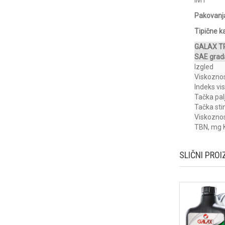
Pakovanj
Tipične k
GALAX T
SAE grada
Izgled
Viskozno
Indeks vi
Tačka pal
Tačka sti
Viskoznos
TBN, mg 
SLIČNI PROI