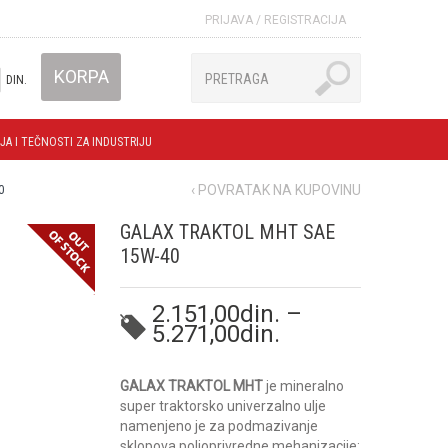
PRIJAVA
/
REGISTRACIJA
KORPA
DIN.
JA I TEČNOSTI ZA INDUSTRIJU
‹ POVRATAK NA KUPOVINU
0
GALAX TRAKTOL MHT SAE
15W-40
2.151,00
din.
–
5.271,00
din.
GALAX TRAKTOL MHT
je mineralno
super traktorsko univerzalno ulje
namenjeno je za podmazivanje
sklopova poljoprivredne mehanizacije: