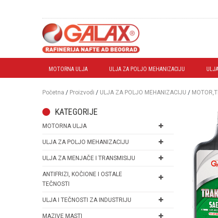
MOTORNA ULJA
ULJA ZA POLJO MEHANIZACIJU
ULJA
Početna
/
Proizvodi
/
ULJA ZA POLJO MEHANIZACIJU
/
MOTOR,TR
KATEGORIJE
MOTORNA ULJA
ULJA ZA POLJO MEHANIZACIJU
ULJA ZA MENJAČE I TRANSMISIJU
ANTIFRIZI, KOČIONE I OSTALE
TEČNOSTI
ULJA I TEČNOSTI ZA INDUSTRIJU
MAZIVE MASTI