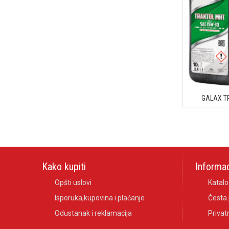
GALAX T
Kako kupiti
Informac
Opšti uslovi
Katalo
Isporuka,kupovina i plaćanje
Česta 
Odustanak i reklamacija
Privat