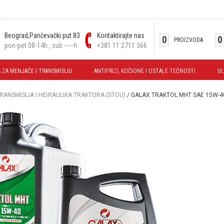
Beograd,Pančevački put 83
Kontaktirajte nas
0
0
PROIZVODA
pon-pet 08-14h , sub -----h
+381 11 2711 366
 ZA MENJAČE I TRANSMISIJU
ANTIFRIZI, KOČIONE I OSTALE TEČNOSTI
UL
ANSMISIJA I HIDRAULIKA TRAKTORA (STOU)
/ GALAX TRAKTOL MHT SAE 15W-4