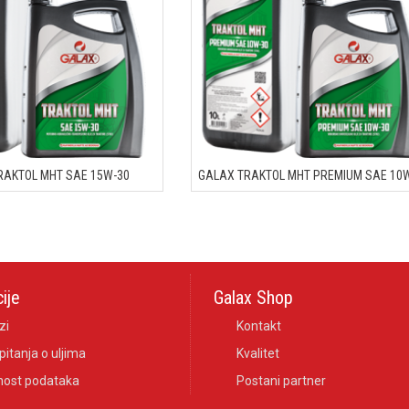
RAKTOL MHT SAE 15W-30
GALAX TRAKTOL MHT PREMIUM SAE 10
ije
Galax Shop
zi
Kontakt
pitanja o uljima
Kvalitet
nost podataka
Postani partner