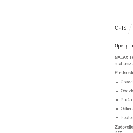
OPIS
Opis pr
GALAX T
mehanizac
Prednosti
Posedu
Obezbe
Pruža 
Odlična
Postoj
Zadovolja
IMT