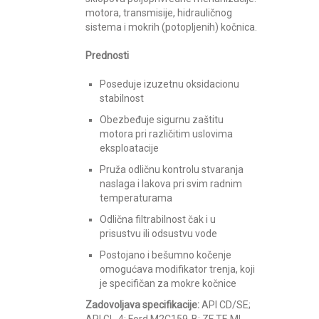
motora, transmisije, hidrauličnog
sistema i mokrih (potopljenih) kočnica.
Prednosti
Poseduje izuzetnu oksidacionu
stabilnost
Obezbeđuje sigurnu zaštitu
motora pri različitim uslovima
eksploatacije
Pruža odličnu kontrolu stvaranja
naslaga i lakova pri svim radnim
temperaturama
Odlična filtrabilnost čak i u
prisustvu ili odsustvu vode
Postojano i bešumno kočenje
omogućava modifikator trenja, koji
je specifičan za mokre kočnice
Zadovoljava specifikacije:
API CD/SE;