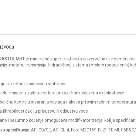
oizvoda
RAKTOL MHT
je mineralno super traktorsko univerzalno ulje namenjeno
ije: motora, transmisije, hidrauličnog sistema i mokrih (potopljenih) ko
je izuzetnu oksidacionu stabilnost
đuje sigurnu zaštitu motora pri različitim uslovima eksploatacije
odličnu kontrolu stvaranja naslaga i lakova pri svim radnim temperatu
 filtrabilnost čak i u prisustvu ili odsustvu vode
ano i bešumno kočenje omogućava modifikator trenja, koji je specifiča
va specifikacije:
API CD/SE; API GL-4; Ford M2C159-B; ZF TE ML 06B