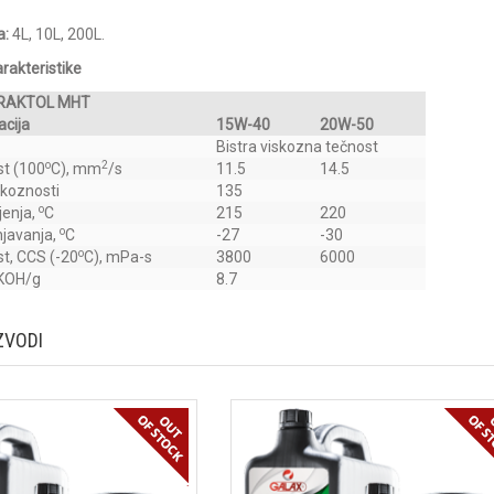
a:
4L, 10L, 200L.
arakteristike
RAKTOL MHT
cija
15W-40
20W-50
Bistra viskozna tečnost
o
2
st (100
C), mm
/s
11.5
14.5
skoznosti
135
o
jenja,
C
215
220
o
njavanja,
C
-27
-30
o
t, CCS (-20
C), mPa-s
3800
6000
KOH/g
8.7
ZVODI