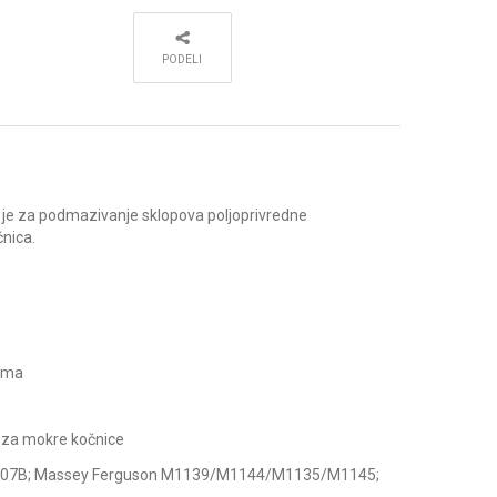
PODELI
 je za podmazivanje sklopova poljoprivredne
čnica.
rama
n za mokre kočnice
&C/07B; Massey Ferguson M1139/M1144/M1135/M1145;