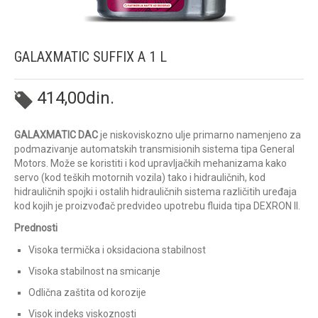
GALAXMATIC SUFFIX A 1 L
414,00
din.
GALAXMATIC DAC
je niskoviskozno ulje primarno namenjeno za
podmazivanje automatskih transmisionih sistema tipa General
Motors. Može se koristiti i kod upravljačkih mehanizama kako
servo (kod teških motornih vozila) tako i hidrauličnih, kod
hidrauličnih spojki i ostalih hidrauličnih sistema različitih uređaja
kod kojih je proizvođač predvideo upotrebu fluida tipa DEXRON II.
Prednosti
Visoka termička i oksidaciona stabilnost
Visoka stabilnost na smicanje
Odlična zaštita od korozije
Visok indeks viskoznosti