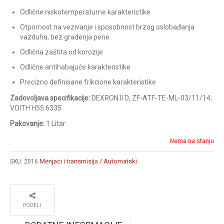
Odlične niskotemperaturne karakteristike
Otpornost na vezivanje i sposobnost brzog oslobađanja
vazduha, bez građenja pene
Odlična zaštita od korozije
Odlične antihabajuće karakteristike
Precizno definisane frikcione karakteristike
Zadovoljava specifikacije:
DEXRON II D; ZF-ATF-TE-ML-03/11/14;
VOITH H55.6335
Pakovanje:
1 Litar
Nema na stanju
Menjaci i transmisija / Automatski
SKU:
2016
PODELI