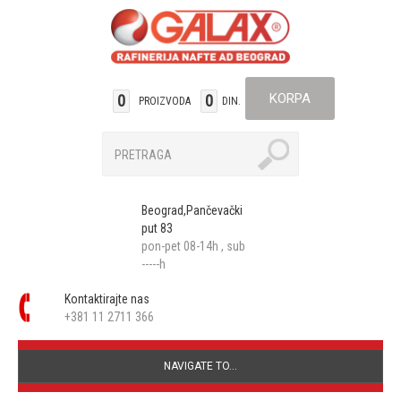
KORPA
0
0
PROIZVODA
DIN.
Beograd,Pančevački
put 83
pon-pet 08-14h , sub
-----h
Kontaktirajte nas
+381 11 2711 366
NAVIGATE TO...