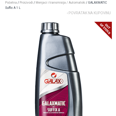
Početna
/
Proizvodi
/
Menjaci i transmisija / Automatski
/ GALAXMATIC
Suffix A 1 L
‹ POVRATAK NA KUPOVINU