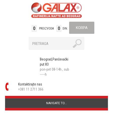
KORPA
0
0
PROIZVODA
DIN.
Beograd,Pančevački
put 83
pon-pet 08-14h , sub
-----h
Kontaktirajte nas
+381 11 2711 366
NAVIGATE TO...