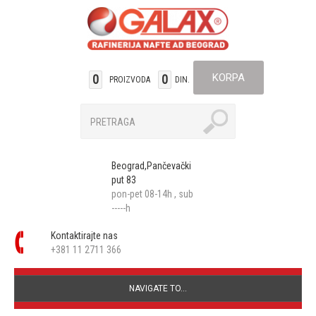
KORPA
0
0
PROIZVODA
DIN.
Beograd,Pančevački
put 83
pon-pet 08-14h , sub
-----h
Kontaktirajte nas
+381 11 2711 366
NAVIGATE TO...