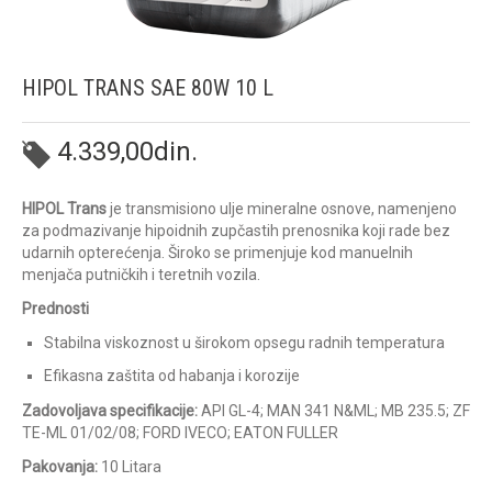
HIPOL TRANS SAE 80W 10 L
4.339,00
din.
HIPOL Trans
je transmisiono ulje mineralne osnove, namenjeno
za podmazivanje hipoidnih zupčastih prenosnika koji rade bez
udarnih opterećenja. Široko se primenjuje kod manuelnih
menjača putničkih i teretnih vozila.
Prednosti
Stabilna viskoznost u širokom opsegu radnih temperatura
Efikasna zaštita od habanja i korozije
Zadovoljava specifikacije:
API GL-4; MAN 341 N&ML; MB 235.5; ZF
TE-ML 01/02/08; FORD IVECO; EATON FULLER
Pakovanja:
10 Litara