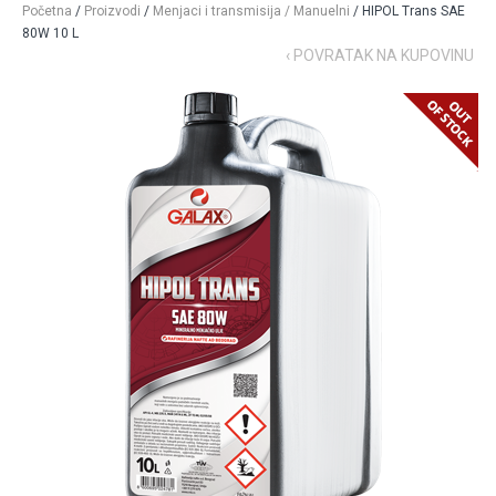
Početna
/
Proizvodi
/
Menjaci i transmisija / Manuelni
/ HIPOL Trans SAE
80W 10 L
‹ POVRATAK NA KUPOVINU