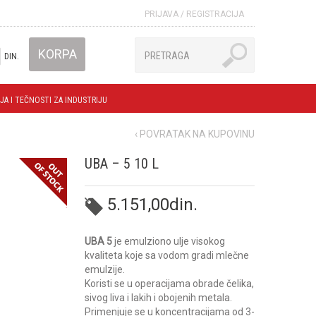
PRIJAVA
/
REGISTRACIJA
KORPA
DIN.
JA I TEČNOSTI ZA INDUSTRIJU
‹ POVRATAK NA KUPOVINU
UBA – 5 10 L
5.151,00
din.
UBA 5
je emulziono ulje visokog
kvaliteta koje sa vodom gradi mlečne
emulzije.
Koristi se u operacijama obrade čelika,
sivog liva i lakih i obojenih metala.
Primenjuje se u koncentracijama od 3-