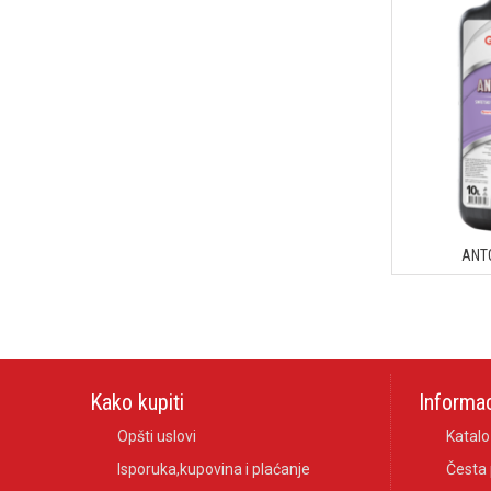
ANTO
Kako kupiti
Informac
Opšti uslovi
Katalo
Isporuka,kupovina i plaćanje
Česta 