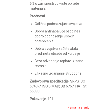
6% u zavisnosti od vrste obrade i
materijala.
Prednosti
Odlična podmazujuća svojstva
Dobra antihabajuće osobine i
dobro podnošenje visokih
opterećenja
Dobra svojstva zaštite alata i
predmeta obrade od korozije
Brzo odvođenje toplote iz zone
rezanja
Efikasno uklanjanje strugotine
Zadovoljava specifikacije:
SRPS ISO
6743-7; ISO L-MAD; DB 6767; FIAT St.
56380
Pakovanje:
10 L
Nema na stanju