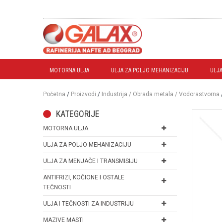
MOTORNA ULJA
ULJA ZA POLJO MEHANIZACIJU
ULJA
Početna
/
Proizvodi
/
Industrija / Obrada metala / Vodorastvorna
KATEGORIJE
MOTORNA ULJA
ULJA ZA POLJO MEHANIZACIJU
ULJA ZA MENJAČE I TRANSMISIJU
ANTIFRIZI, KOČIONE I OSTALE
TEČNOSTI
ULJA I TEČNOSTI ZA INDUSTRIJU
MAZIVE MASTI