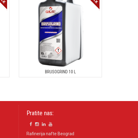
BRUSOGRIND 10 L
Pratite nas:
Rafinerija nafte Beograd