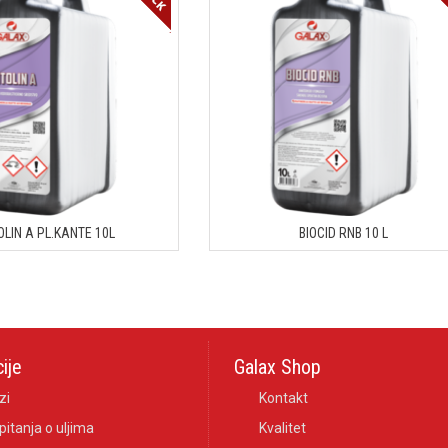
LIN A PL.KANTE 10L
BIOCID RNB 10 L
ije
Galax Shop
zi
Kontakt
pitanja o uljima
Kvalitet