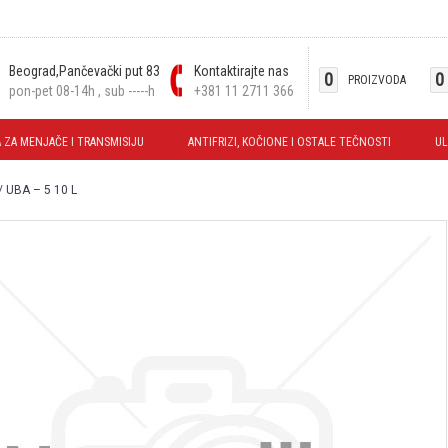
Beograd,Pančevački put 83
Kontaktirajte nas
0
0
PROIZVODA
pon-pet 08-14h , sub -----h
+381 11 2711 366
 ZA MENJAČE I TRANSMISIJU
ANTIFRIZI, KOČIONE I OSTALE TEČNOSTI
UL
/ UBA – 5 10 L