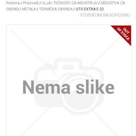
Početna
/
Proizvodi
/
ULJA I TEČNOSTI ZA INDUSTRIJU
/
SREDSTVA ZA
OBRADU METALA
/
TERMIČKA OBRADA
/ UTO EXTRA E 32
‹ POVRATAK NA KUPOVINU