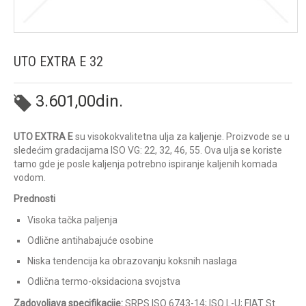
UTO EXTRA E 32
3.601,00
din.
UTO EXTRA E
su visokokvalitetna ulja za kaljenje. Proizvode se u
sledećim gradacijama ISO VG: 22, 32, 46, 55. Ova ulja se koriste
tamo gde je posle kaljenja potrebno ispiranje kaljenih komada
vodom.
Prednosti
Visoka tačka paljenja
Odlične antihabajuće osobine
Niska tendencija ka obrazovanju koksnih naslaga
Odlična termo-oksidaciona svojstva
Zadovoljava specifikacije:
SRPS ISO 6743-14; ISO L-U; FIAT St.