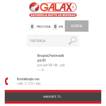
KORPA
0
0
PROIZVODA
DIN.
Beograd,Pančevački
put 83
pon-pet 08-14h , sub
-----h
Kontaktirajte nas
+381 11 2711 366
NAVIGATE TO...