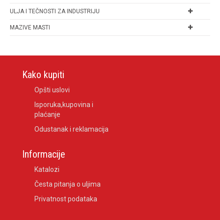
ULJA I TEČNOSTI ZA INDUSTRIJU
MAZIVE MASTI
Kako kupiti
Opšti uslovi
Isporuka,kupovina i
plaćanje
Odustanak i reklamacija
Informacije
Katalozi
Česta pitanja o uljima
Privatnost podataka