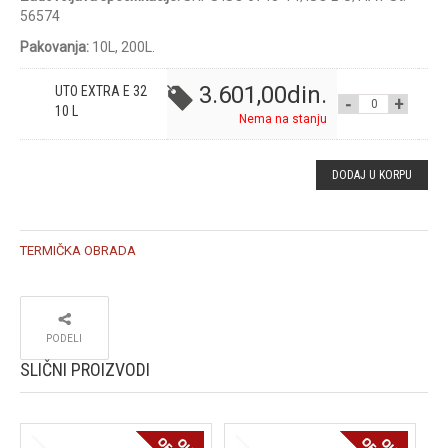
56574
Pakovanja:
10L, 200L.
3.601,00
din.
UTO EXTRA E 32
UTO EXTRA E
10 L
Nema na stanju
32 10 L
DODAJ U KORPU
QUANTITY
TERMIČKA OBRADA
PODELI
SLIČNI PROIZVODI