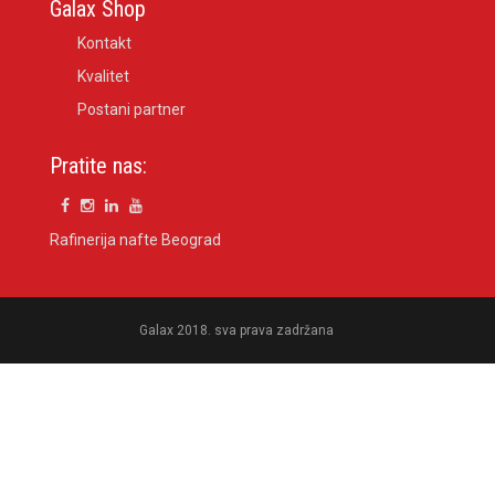
Galax Shop
Kontakt
Kvalitet
Postani partner
Pratite nas:
Rafinerija nafte Beograd
Galax 2018. sva prava zadržana