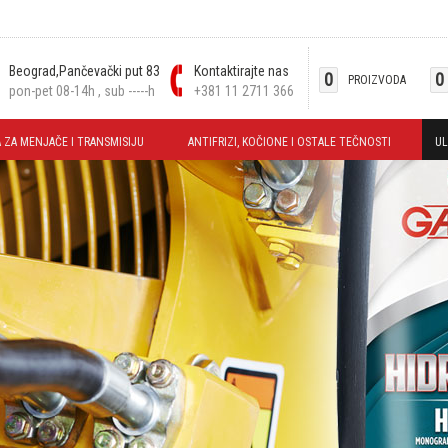
Beograd,Pančevački put 83
Kontaktirajte nas
0
0
PROIZVODA
pon-pet 08-14h , sub -----h
+381 11 2711 366
 ZA MENJAČE I TRANSMISIJU
ANTIFRIZI, KOČIONE I OSTALE TEČNOSTI
UL