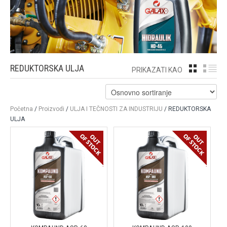
REDUKTORSKA ULJA
GRID
LI
PRIKAZATI KAO
Početna
/
Proizvodi
/
ULJA I TEČNOSTI ZA INDUSTRIJU
/ REDUKTORSKA
ULJA