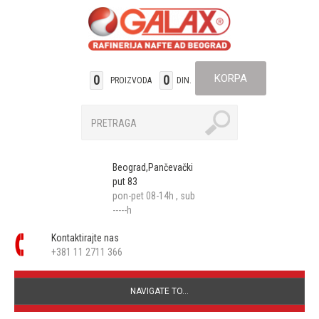
KORPA
0
0
PROIZVODA
DIN.
Beograd,Pančevački
put 83
pon-pet 08-14h , sub
-----h
Kontaktirajte nas
+381 11 2711 366
NAVIGATE TO...