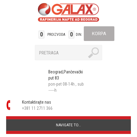
KORPA
0
0
PROIZVODA
DIN.
Beograd,Pančevački
put 83
pon-pet 08-14h , sub
-----h
Kontaktirajte nas
+381 11 2711 366
NAVIGATE TO...