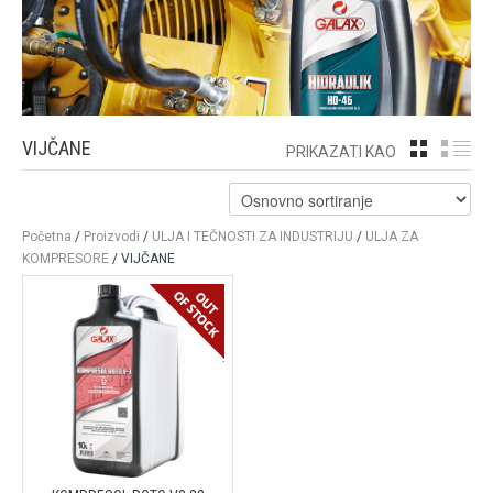
VIJČANE
GRID
LI
PRIKAZATI KAO
Početna
/
Proizvodi
/
ULJA I TEČNOSTI ZA INDUSTRIJU
/
ULJA ZA
KOMPRESORE
/ VIJČANE