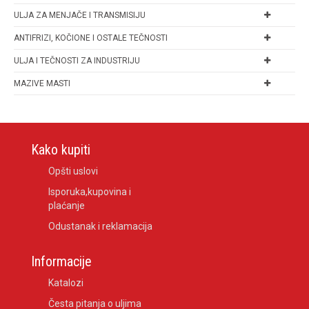
ULJA ZA MENJAČE I TRANSMISIJU
ANTIFRIZI, KOČIONE I OSTALE TEČNOSTI
ULJA I TEČNOSTI ZA INDUSTRIJU
MAZIVE MASTI
Kako kupiti
Opšti uslovi
Isporuka,kupovina i
plaćanje
Odustanak i reklamacija
Informacije
Katalozi
Česta pitanja o uljima