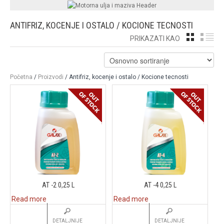
ANTIFRIZ, KOCENJE I OSTALO / KOCIONE TECNOSTI
GRID
LI
PRIKAZATI KAO
Početna
/
Proizvodi
/ Antifriz, kocenje i ostalo / Kocione tecnosti
AT -2 0,25 L
AT -4 0,25 L
Read more
Read more
DETALJNIJE
DETALJNIJE