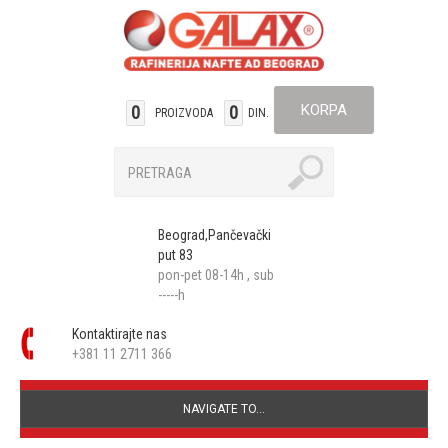
KORPA
0
0
PROIZVODA
DIN.
Beograd,Pančevački
put 83
pon-pet 08-14h , sub
-----h
Kontaktirajte nas
+381 11 2711 366
NAVIGATE TO...